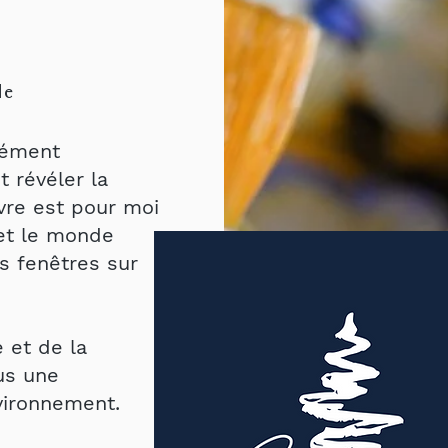
le
dément
t révéler la
vre est pour moi
 et le monde
s fenêtres sur
 et de la
ous une
vironnement.