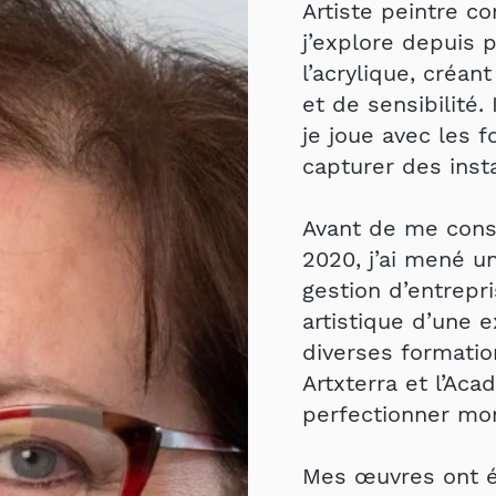
Artiste peintre c
j’explore depuis p
l’acrylique, créa
et de sensibilité.
je joue avec les 
capturer des insta
Avant de me cons
2020, j’ai mené u
gestion d’entrepr
artistique d’une e
diverses formati
Artxterra et l’Aca
perfectionner mon
Mes œuvres ont é