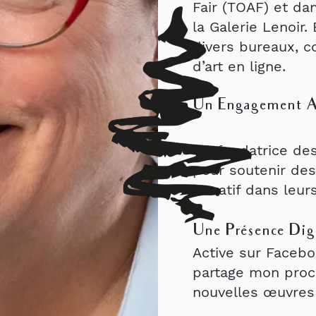
Fair (TOAF) et d
la Galerie Lenoir
divers bureaux, c
d’art en ligne.
Un Engagement Ar
Co-fondatrice des 
pour soutenir des
lucratif dans leur
Une Présence Digi
Active sur Facebo
partage mon proc
nouvelles œuvre