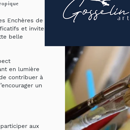
hropique
Les Enchères de
ficatifs et inviter
tte belle
pect
ant en lumière
de contribuer à
d’encourager un
participer aux