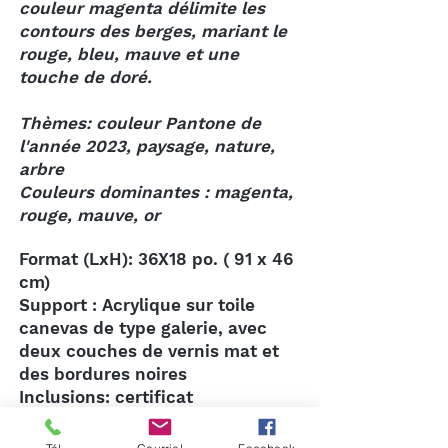
couleur magenta délimite les
contours des berges, mariant le
rouge, bleu, mauve et une
touche de doré.
Thèmes: couleur Pantone de
l'année 2023, paysage, nature,
arbre
Couleurs dominantes : magenta,
rouge, mauve, or
Format (LxH): 36X18 po. ( 91 x 46
cm)
Support : Acrylique sur toile
canevas de type galerie, avec
deux couches de vernis mat et
des bordures noires
Inclusions: certificat
d'authenticité ainsi que système
d'accrochage , prêt à être