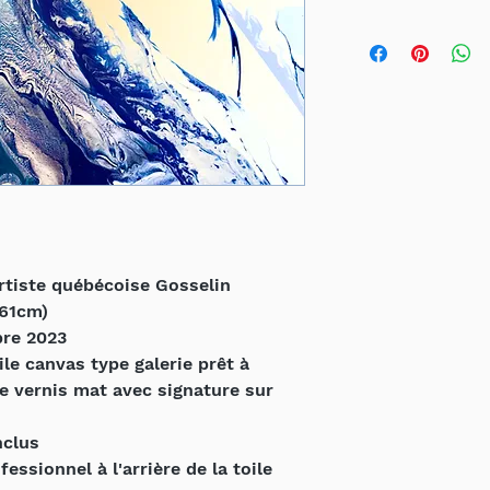
- Emballage sécurit
l'industrie
- Livraison par form
Canada et Etats-un
- Livraison à l'int
demande
*** Possibilité de 
contactez- moi par 
artiste québécoise Gosselin
 61cm)
bre 2023
ile canvas type galerie prêt à
e vernis mat avec signature sur
nclus
ssionnel à l'arrière de la toile