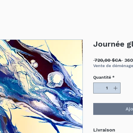
Journée g
Prix
 720,00 $CA 
360
orig
Vente de déménag
Quantité
*
Ajo
Livraison