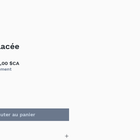
lacée
Prix
,00 $CA
inal
promotionnel
ement
uter au panier