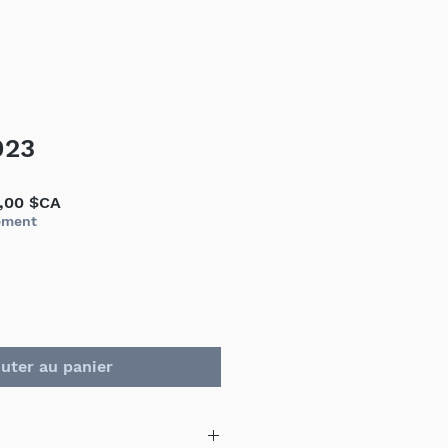
023
Prix
,00 $CA
inal
promotionnel
ement
uter au panier