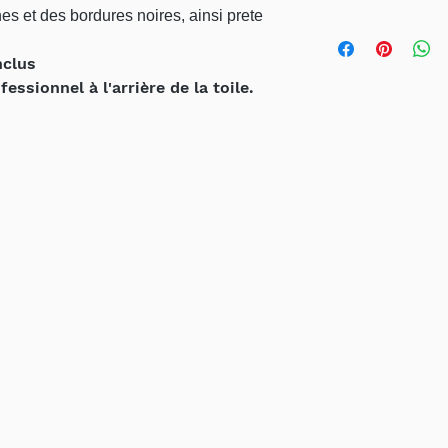
es et des bordures noires, ainsi prete
- Emballage sécurit
l'industrie
nclus
- Livraison par form
ssionnel à l'arrière de la toile.
Canada et Etats-un
- Livraison à l'int
demande
*** Possibilité de 
contactez- moi par 