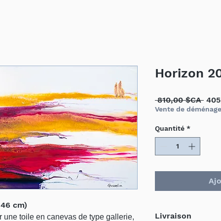
Horizon 2
Prix
 810,00 $CA 
405
orig
Vente de déménag
Quantité
*
Ajo
x 46 cm)
Livraison
ur une toile en canevas de type gallerie,