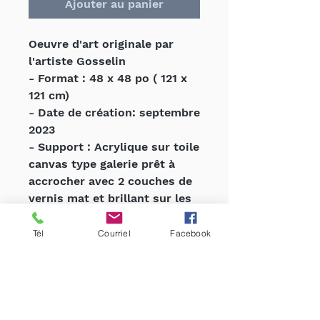
Ajouter au panier
Oeuvre d'art originale par
l'artiste Gosselin
- Format : 48 x 48 po ( 121 x
121 cm)
- Date de création: septembre
2023
- Support : Acrylique sur toile
canvas type galerie prêt à
accrocher avec 2 couches de
vernis mat et brillant sur les
zones spécifiques avec
signature sur bordure noire
Tél
Courriel
Facebook
- Certificat d'authenticité
inclus
- Système d'accrochage
professionnel à l'arrière de la
toile