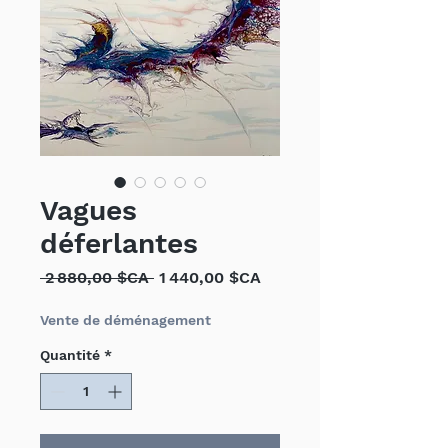
Vagues
déferlantes
Prix
Prix
 2 880,00 $CA 
1 440,00 $CA
original
promotionnel
Vente de déménagement
Quantité
*